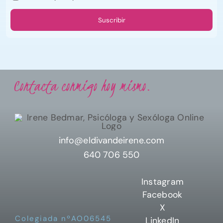
Contacta conmigo hoy mismo.
info@eldivandeirene.com
640 706 550
Instagram
Facebook
X
Colegiada nºAO06545
LinkedIn