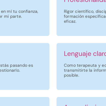
 en mí tu confianza,
Rigor científico, disc
r mi parte.
formación específic
eficaz.
Lenguaje clar
estás pasando es
Como terapeuta y ed
stionarlo.
transmitirte la info
posible.