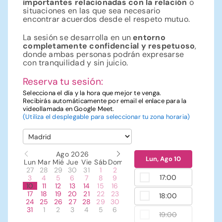
importantes relacionadas con la relación
o
situaciones en las que sea necesario
encontrar acuerdos desde el respeto mutuo.
La sesión se desarrolla en un
entorno
completamente confidencial y respetuoso
,
donde ambas personas podrán expresarse
con tranquilidad y sin juicio.
Reserva tu sesión:
Selecciona el día y la hora que mejor te venga.
Recibirás automáticamente por email el enlace para la
videollamada en Google Meet.
(Utiliza el desplegable para seleccionar tu zona horaria)
Ago 2026
Lun, Ago 10
Lun
Mar
Mié
Jue
Vie
Sáb
Dom
27
28
29
30
31
1
2
17:00
3
4
5
6
7
8
9
10
11
12
13
14
15
16
17
18
19
20
21
22
23
18:00
24
25
26
27
28
29
30
31
1
2
3
4
5
6
19:00