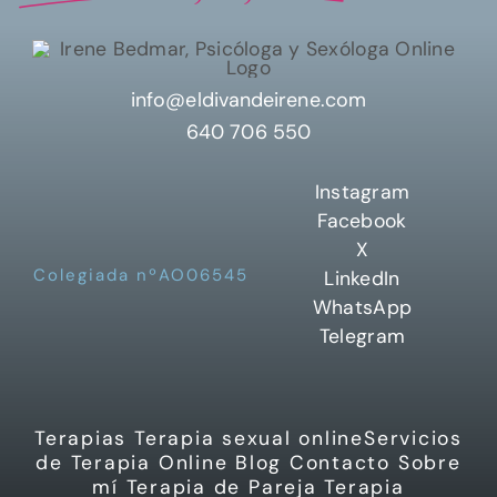
info@eldivandeirene.com
640 706 550
Instagram
Facebook
X
Colegiada nºAO06545
LinkedIn
WhatsApp
Telegram
Terapias
Terapia sexual online
Servicios
de Terapia Online
Blog
Contacto
Sobre
mí
Terapia de Pareja
Terapia